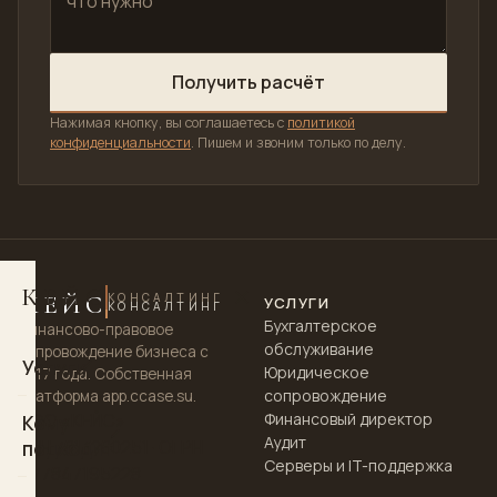
Получить расчёт
Нажимая кнопку, вы соглашаетесь с
политикой
конфиденциальности
. Пишем и звоним только по делу.
КЕЙС
КЕЙС
КОНСАЛТИНГ
УСЛУГИ
КОНСАЛТИНГ
Бухгалтерское
Финансово-правовое
обслуживание
сопровождение бизнеса с
Услуги
Юридическое
2017 года. Собственная
сопровождение
платформа app.ccase.su.
ООО «КЕЙС»
Финансовый директор
Кому
Аудит
ИНН 7813280251 · ОГРН
подходит
Серверы и IT-поддержка
1177847195228