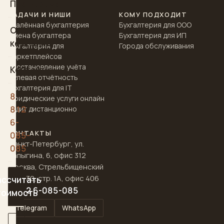
Платформа
ЗАДАЧИ И НИШИ
КОМУ ПОДХОДИТ
Удалённая бухгалтерия
Бухгалтерия для ООО
О
Смена бухгалтера
Бухгалтерия для ИП
компании
Бухгалтерия для
Города обслуживания
маркетплейсов
Восстановление учёта
Контакты
Нулевая отчётность
Бухгалтерия для IT
8
Юридические услуги онлайн
812
Аудит дистанционно
6-
КОНТАКТЫ
085-
Санкт-Петербург, ул.
085
Чапыгина, 6, офис 312
Москва, Стрельбищенский
пер., 30, стр. 1А, офис 406
ассчитать
8 812 6-085-085
тоимость
Telegram
WhatsApp